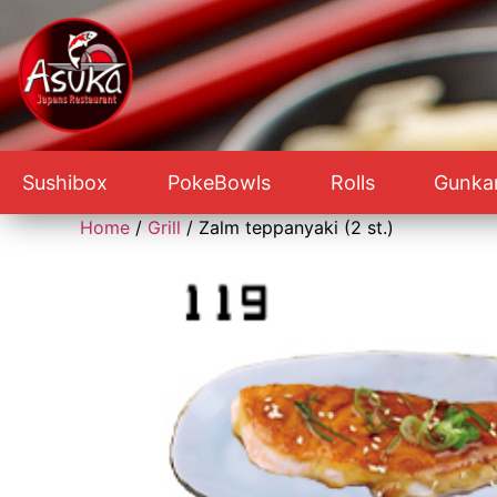
Sushibox
PokeBowls
Rolls
Gunka
Home
/
Grill
/ Zalm teppanyaki (2 st.)