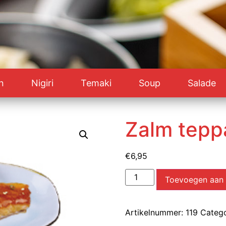
n
Nigiri
Temaki
Soup
Salade
Zalm teppa
€
6,95
Toevoegen aan
Artikelnummer:
119
Catego