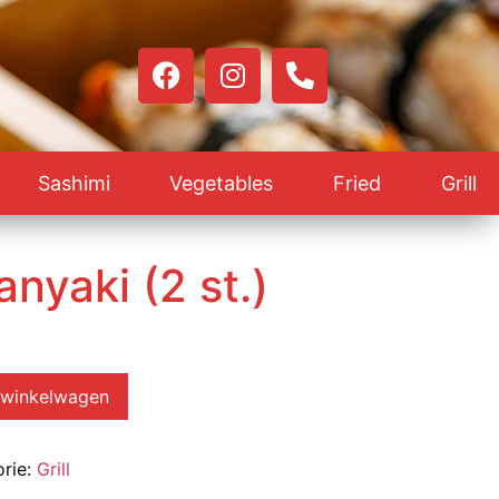
Sashimi
Vegetables
Fried
Grill
nyaki (2 st.)
 winkelwagen
rie:
Grill