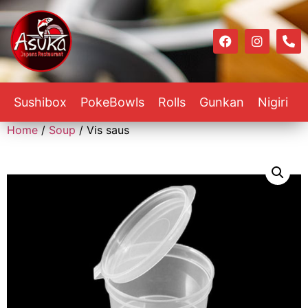
Sushibox
PokeBowls
Rolls
Gunkan
Nigiri
Home
/
Soup
/ Vis saus