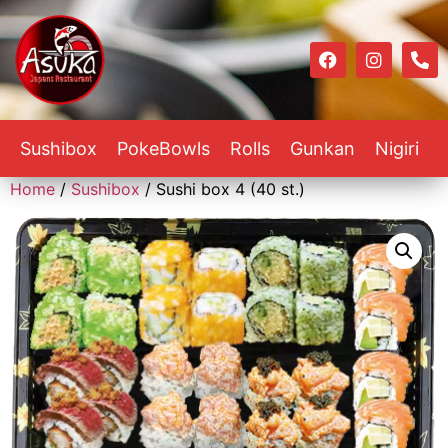
Sushibox
PokeBowls
Rolls
Gunkan
Nigiri
Home
/
Sushibox
/ Sushi box 4 (40 st.)