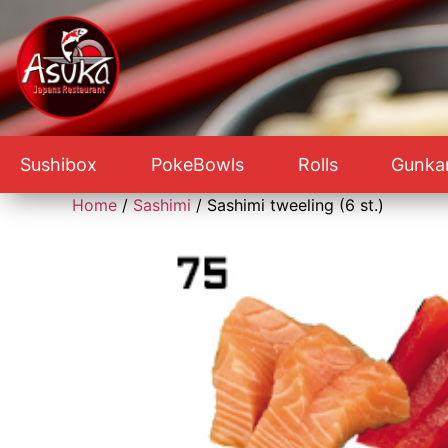
Sushibox
PokeBowls
Rolls
Gunka
Home
/
Sashimi
/ Sashimi tweeling (6 st.)