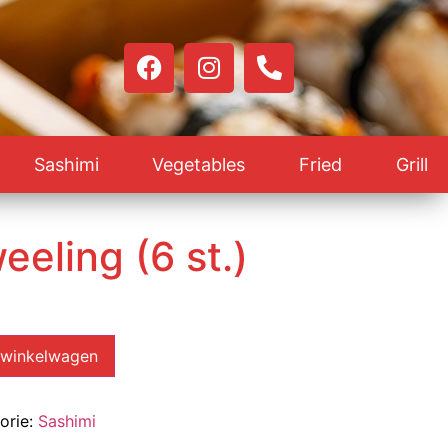
Sashimi
Vegetables
Fried
Grill
eeling (6 st.)
 winkelwagen
orie:
Sashimi