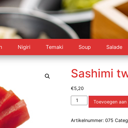
n
Nigiri
Temaki
Soup
Salade
Sashimi tw
€
5,20
Toevoegen aan
Artikelnummer:
075
Categ