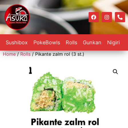
Sushibox
PokeBowls
Rolls
Gunkan
Nigiri
Home
/
Rolls
/ Pikante zalm rol (3 st.)