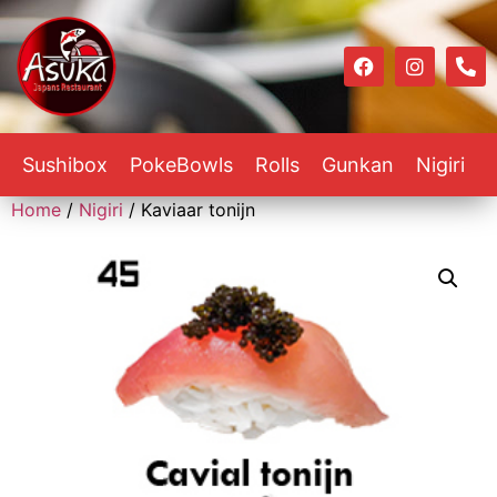
Sushibox
PokeBowls
Rolls
Gunkan
Nigiri
Home
/
Nigiri
/ Kaviaar tonijn