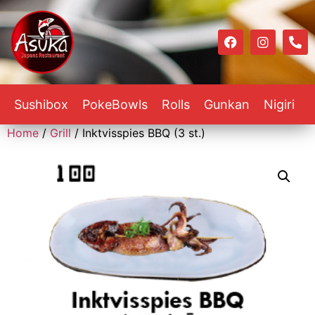
Sushibox
PokeBowls
Rolls
Gunkan
Nigiri
Home
/
Grill
/ Inktvisspies BBQ (3 st.)