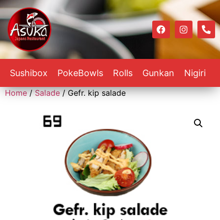
Sushibox
PokeBowls
Rolls
Gunkan
Nigiri
Home
/
Salade
/ Gefr. kip salade