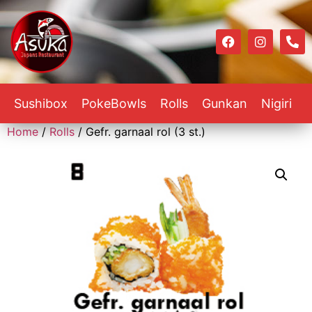
Sushibox
PokeBowls
Rolls
Gunkan
Nigiri
Home
/
Rolls
/ Gefr. garnaal rol (3 st.)