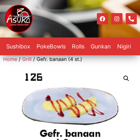
Sushibox
PokeBowls
Rolls
Gunkan
Nigiri
Home
/
Grill
/ Gefr. banaan (4 st.)