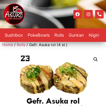
Sushibox
PokeBowls
Rolls
Gunkan
Nigiri
Home
/
Rolls
/ Gefr. Asuka rol (4 st.)