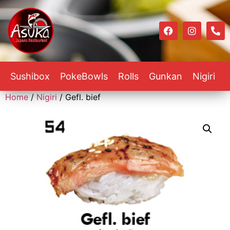
Sushibox
PokeBowls
Rolls
Gunkan
Nigiri
Home
/
Nigiri
/ Gefl. bief