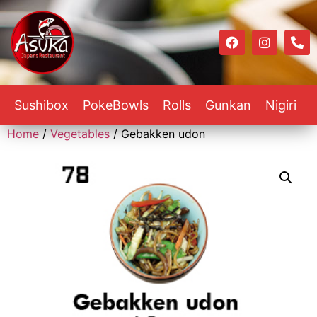
Sushibox
PokeBowls
Rolls
Gunkan
Nigiri
Home
/
Vegetables
/ Gebakken udon