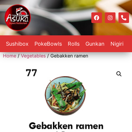
Sushibox
PokeBowls
Rolls
Gunkan
Nigiri
Home
/
Vegetables
/ Gebakken ramen