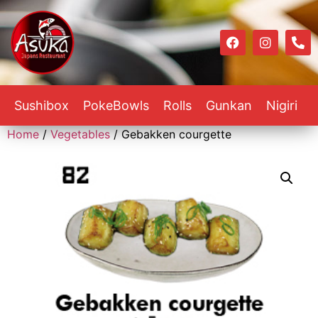
Sushibox
PokeBowls
Rolls
Gunkan
Nigiri
Home
/
Vegetables
/ Gebakken courgette