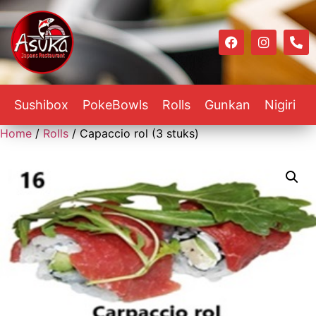
Sushibox
PokeBowls
Rolls
Gunkan
Nigiri
Home
/
Rolls
/ Capaccio rol (3 stuks)