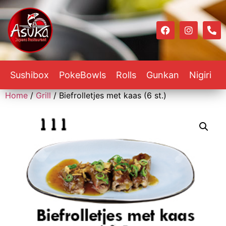
Sushibox
PokeBowls
Rolls
Gunkan
Nigiri
Home
/
Grill
/ Biefrolletjes met kaas (6 st.)