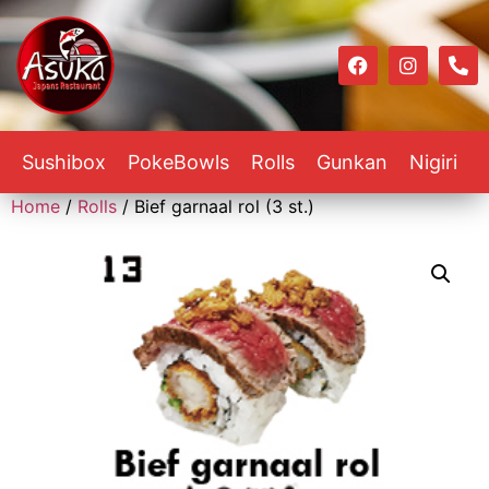
Sushibox
PokeBowls
Rolls
Gunkan
Nigiri
Home
/
Rolls
/ Bief garnaal rol (3 st.)