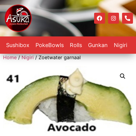
Sushibox
PokeBowls
Rolls
Gunkan
Nigiri
Home
/
Nigiri
/ Zoetwater garnaal